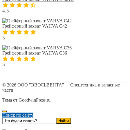
4.5
Грейферный захват VAHVA C42
5
Грейферный захват VAHVA C36
5
©
2026
ООО "ЭВОЛЬВЕНТА"
·
Спецтехника и запасные
части
Тема от GoodwinPress.ru
Поиск по сайту